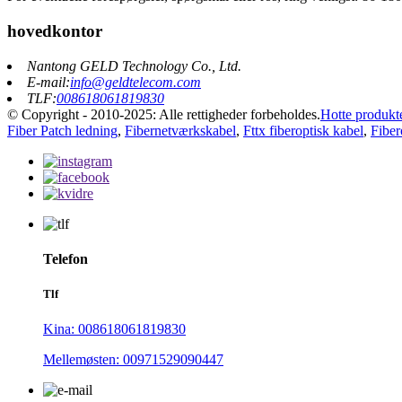
hovedkontor
Nantong GELD Technology Co., Ltd.
E-mail:
info@geldtelecom.com
TLF:
008618061819830
© Copyright - 2010-2025: Alle rettigheder forbeholdes.
Hotte produkt
Fiber Patch ledning
,
Fibernetværkskabel
,
Fttx fiberoptisk kabel
,
Fiber
Telefon
Tlf
Kina: 008618061819830
Mellemøsten: 00971529090447