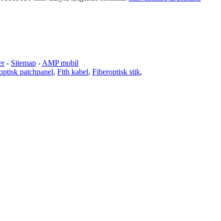
er
-
Sitemap
-
AMP mobil
optisk patchpanel
,
Ftth kabel
,
Fiberoptisk stik
,