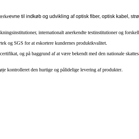
tærke
evne til indkøb og udvikling af optisk fiber, optisk kabel, s
kningsinstitutioner, internationalt anerkendte testinstitutioner og forske
rtek og SGS for at eskortere kundernes produktkvalitet
.
certifikat, og på baggrund af at være bekendt med den nationale skatte
je kontrolleret den hurtige og pålidelige levering af produkter
.