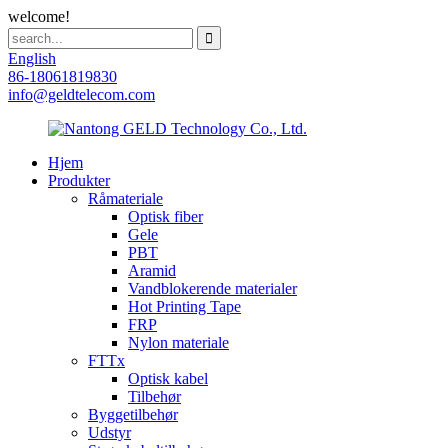
welcome!
English
86-18061819830
info@geldtelecom.com
Hjem
Produkter
Råmateriale
Optisk fiber
Gele
PBT
Aramid
Vandblokerende materialer
Hot Printing Tape
FRP
Nylon materiale
FTTx
Optisk kabel
Tilbehør
Byggetilbehør
Udstyr