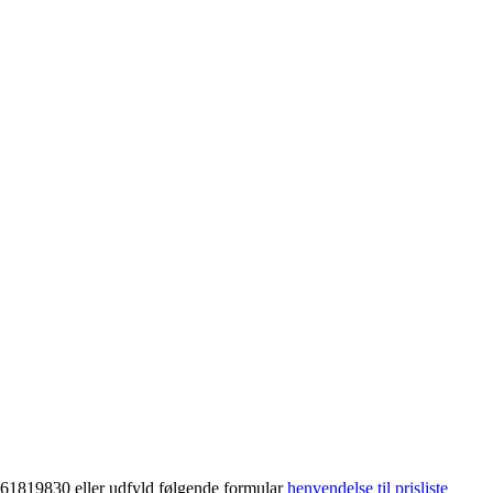
8061819830 eller udfyld følgende formular
henvendelse til prisliste