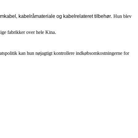
trømkabel, kabelråmateriale og kabelrelateret tilbehør
. Hun blev
llige fabrikker over hele Kina
.
satspolitik kan hun nøjagtigt kontrollere indkøbsomkostningerne for